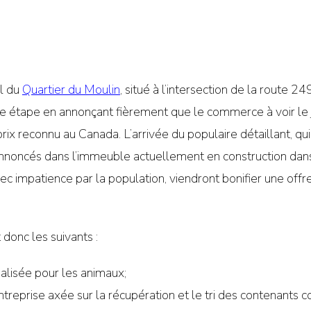
l du
Quartier du Moulin
, situé à l’intersection de la route 
le étape en annonçant fièrement que le commerce à voir le j
rix reconnu au Canada. L’arrivée du populaire détaillant, qui
oncés dans l’immeuble actuellement en construction dans 
ec impatience par la population, viendront bonifier une of
onc les suivants :
ialisée pour les animaux;
ntreprise axée sur la récupération et le tri des contenants c