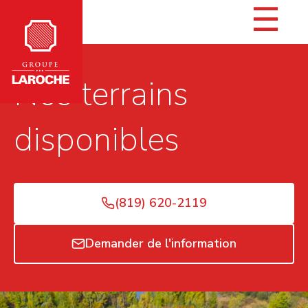
☰
Nos terrains
disponibles
(819) 620-2119
Demander de l'information