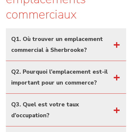
commerciaux
Q1. Où trouver un emplacement
commercial à Sherbrooke?
Les meilleurs emplacements commerciaux se
Q2. Pourquoi l’emplacement est-il
trouvent près des axes routiers majeurs, des
important pour un commerce?
zones résidentielles en croissance et des
secteurs déjà fréquentés. Groupe Laroche
L’emplacement influence directement la visibilité,
Q3. Quel est votre taux
développe plusieurs sites stratégiques à
l’achalandage, l’accessibilité et la rentabilité
d’occupation?
Sherbrooke.
d’une entreprise.