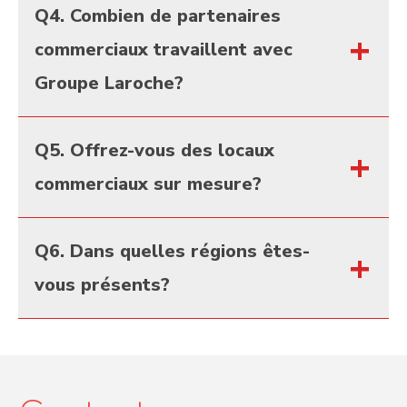
Notre parc immobilier construit affiche
Q4. Combien de partenaires
actuellement un taux d’occupation de 98 %.
commerciaux travaillent avec
Groupe Laroche?
Nous comptons 53 partenaires établis ou
Q5. Offrez-vous des locaux
annoncés répartis sur 10 sites commerciaux.
commerciaux sur mesure?
Oui. Selon les besoins, certains espaces peuvent
Q6. Dans quelles régions êtes-
être adaptés, fusionnés ou développés sur
vous présents?
mesure.
Nous développons des sites à Sherbrooke et en
Estrie.