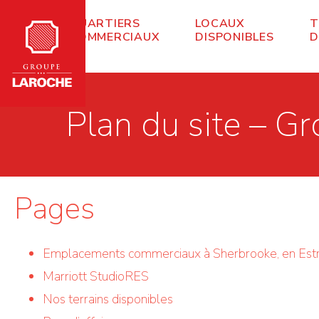
QUARTIERS
LOCAUX
T
COMMERCIAUX
DISPONIBLES
D
Plan du site – G
Pages
Emplacements commerciaux à Sherbrooke, en Estr
Marriott StudioRES
Nos terrains disponibles