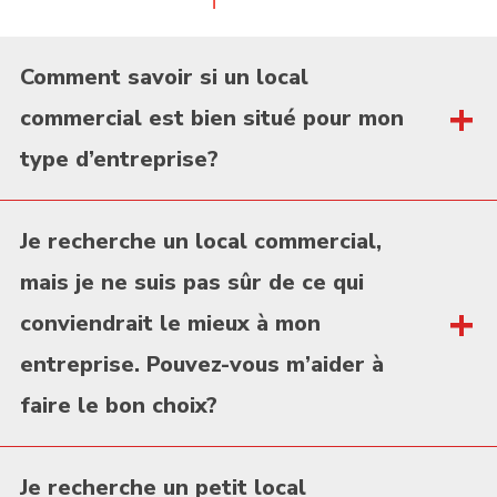
Comment savoir si un local
commercial est bien situé pour mon
type d’entreprise?
Au Groupe Laroche, nous connaissons bien le marché
Je recherche un local commercial,
immobilier commercial au Québec, particulièrement
à
mais je ne suis pas sûr de ce qui
Sherbrooke et en Estrie
. Nous vous aiderons à
conviendrait le mieux à mon
évaluer des critères clés à considérer comme le type
entreprise. Pouvez-vous m’aider à
de partenaires déjà présents, les autres commerces
faire le bon choix?
avoisinants, le développement des quartiers
résidentiels à proximité. La fréquentation, qu'elle soit
L’équipe d'experts du
Groupe Laroche
est là pour
Je recherche un petit local
résidente ou ouvrière de même que la